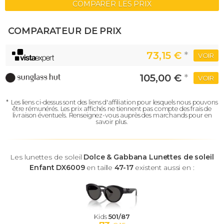
COMPARER LES PRIX
COMPARATEUR DE PRIX
73,15 €
*
VOIR
105,00 €
*
VOIR
*
Les liens ci-dessus sont des liens d'affiliation pour lesquels nous pouvons
être rémunérés.
Les prix affichés ne tiennent pas compte des frais de
livraison éventuels.
Renseignez-vous auprès des marchands pour en
savoir plus.
Les lunettes de soleil
Dolce & Gabbana Lunettes de soleil
Enfant DX6009
en taille
47-17
existent aussi en :
Kids
501/87