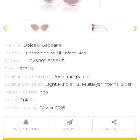
Dolce & Gabbana
Marque
Lunettes de soleil Enfant
Kids
Modèle
DX6009 3098VS
Référence
47-17
Taille
Rose Transparent
Couleur de la monture
Light Purple Full Multilayer Internal Silver
Couleur des verres
non
Verres polarisés
Enfant
Genre
Février 2025
Modèle sorti en
ALERTE PRIX
ENVOYER
PARTAGER