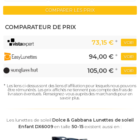
COMPARER LES PRIX
COMPARATEUR DE PRIX
73,15 €
*
VOIR
94,00 €
*
VOIR
105,00 €
*
VOIR
*
Les liens ci-dessus sont des liens d'affiliation pour lesquels nous pouvons
être rémunérés.
Les prix affichés ne tiennent pas compte des frais de
livraison éventuels.
Renseignez-vous auprès des marchands pour en
savoir plus.
Les lunettes de soleil
Dolce & Gabbana Lunettes de soleil
Enfant DX6009
en taille
50-15
existent aussi en :