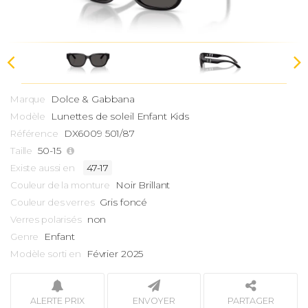
Dolce & Gabbana
Marque
Lunettes de soleil Enfant
Kids
Modèle
DX6009 501/87
Référence
50-15
Taille
Existe aussi en
47-17
Noir Brillant
Couleur de la monture
Gris foncé
Couleur des verres
non
Verres polarisés
Enfant
Genre
Février 2025
Modèle sorti en
ALERTE PRIX
ENVOYER
PARTAGER