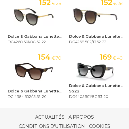
152
152
€ 28
€ 28
Dolce & Gabbana Lunettes de soleil Femme
Dolce & Gabbana Lunettes de soleil Femme
DG4268 501/8G 52-22
DG4268 502/13 52-22
154
169
€ 70
€ 40
Dolce & Gabbana Lunettes de soleil Femme
Dolce & Gabbana Lunettes de soleil Femme
SS22
DG 4384 502/13 53-20
DG4405 501/8G 53-20
131
€ 50
ACTUALITÉS
A PROPOS
CONDITIONS D'UTILISATION
COOKIES