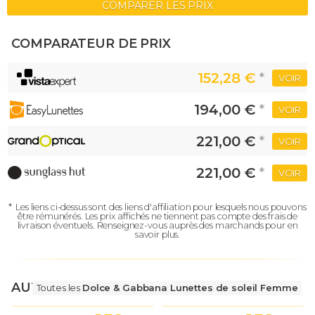
COMPARER LES PRIX
COMPARATEUR DE PRIX
152,28 €
*
VOIR
194,00 €
*
VOIR
221,00 €
*
VOIR
221,00 €
*
VOIR
*
Les liens ci-dessus sont des liens d'affiliation pour lesquels nous pouvons
être rémunérés.
Les prix affichés ne tiennent pas compte des frais de
livraison éventuels.
Renseignez-vous auprès des marchands pour en
savoir plus.
AUTRES LUNETTES
Toutes les
Dolce & Gabbana Lunettes de soleil Femme