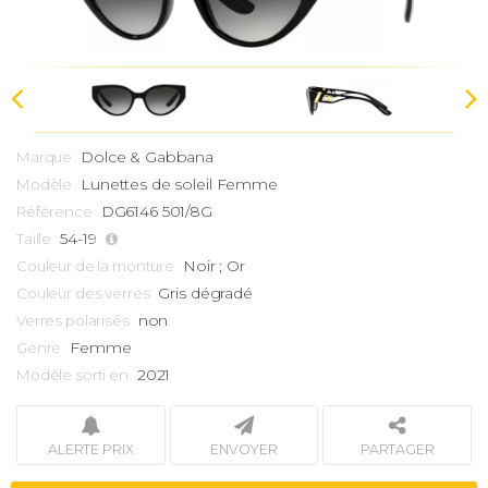
Dolce & Gabbana
Marque
Lunettes de soleil Femme
Modèle
DG6146 501/8G
Référence
54-19
Taille
Noir ; Or
Couleur de la monture
Gris dégradé
Couleur des verres
non
Verres polarisés
Femme
Genre
2021
Modèle sorti en
ALERTE PRIX
ENVOYER
PARTAGER