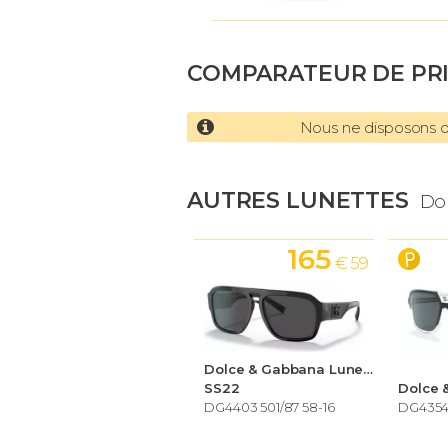
COMPARATEUR DE PR
Nous ne disposons d'
AUTRES LUNETTES
Do
165
€ 59
Dolce & Gabbana Lunettes de soleil Homme
SS22
DG4403 501/87 58-16
DG4354 