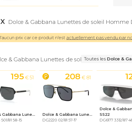
IX
Dolce & Gabbana Lunettes de soleil Homme D
aucun prix car ce produit n'est
actuellement pas vendu par n
lce & Gabbana Lunettes de soleil Homme
Toutes les
Dolce & Ga
195
208
1
€ 51
€ 81
Dolce & Gabbana Lunettes de soleil Homme
Dolce & Gabbana Lunettes de soleil Homme
SS22
501/81 58-15
DG2220 02/81 57-17
DG6177 3312/87 4