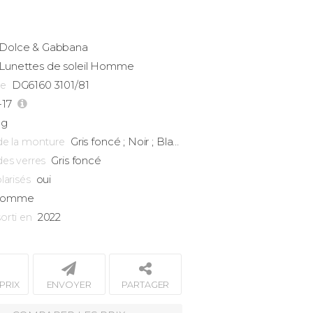
Dolce & Gabbana
Lunettes de soleil Homme
DG6160 3101/81
ce
-17
9g
Gris foncé ; Noir ; Blanc
de la monture
Gris foncé
des verres
oui
larisés
omme
2022
orti en
PRIX
ENVOYER
PARTAGER