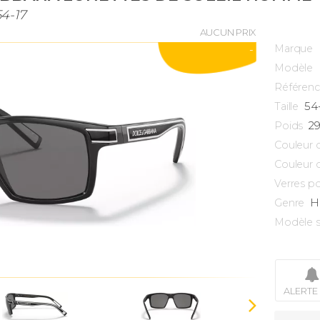
54-17
AUCUN PRIX
Marque
-
Modèle
Référen
54
Taille
2
Poids
Couleur 
Couleur 
Verres po
H
Genre
Modèle s
ALERTE 