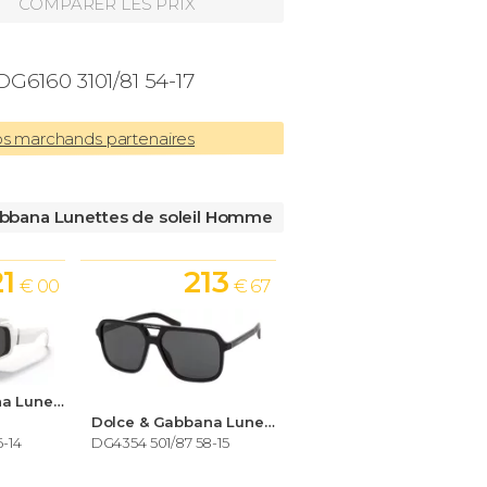
COMPARER LES PRIX
G6160 3101/81 54-17
os marchands partenaires
bbana Lunettes de soleil Homme
21
213
€ 00
€ 67
Dolce & Gabbana Lunettes de soleil Homme
Dolce & Gabbana Lunettes de soleil Homme
6-14
DG4354 501/87 58-15