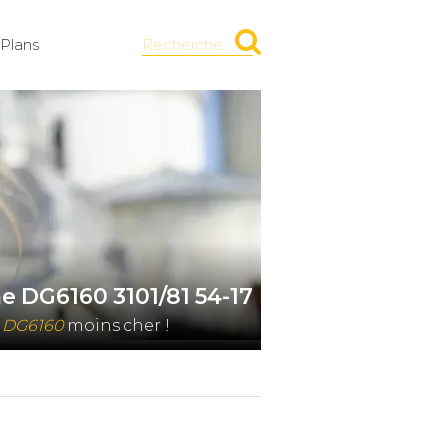
Plans
Recherche
e DG6160 3101/81 54-17
e DG6160
moins cher !