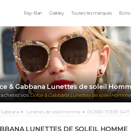
Ray-Ban
Oakley
Toutes les marques
Bons 
lce & Gabbana Lunettes de soleil Homm
 achetez vos
Dolce & Gabbana Lunettes de soleil Homm
& Gabbana
Lunettes de soleil Homme
DG6160 3101/81 54-17
ABBANA LUNETTES DE SOLEIL HOMME