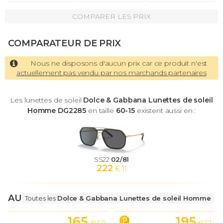
COMPARER LES PRIX
COMPARATEUR DE PRIX
Nous ne disposons d'aucun prix car ce produit n'est
actuellement pas vendu par nos marchands partenaires
Les lunettes de soleil
Dolce & Gabbana Lunettes de soleil
Homme DG2285
en taille
60-15
existent aussi en :
SS22
02/81
222
€ 11
AUTRES LUNETTES
Toutes les
Dolce & Gabbana Lunettes de soleil Homme
165
195