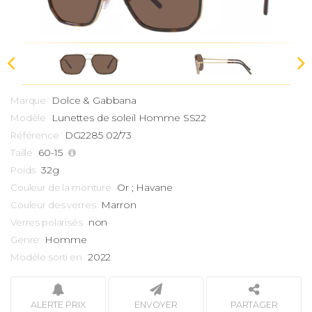
Dolce & Gabbana
Marque
Lunettes de soleil Homme
SS22
Modèle
DG2285 02/73
Référence
60-15
Taille
32g
Poids
Or ; Havane
Couleur de la monture
Marron
Couleur des verres
non
Verres polarisés
Homme
Genre
2022
Modèle sorti en
ALERTE PRIX
ENVOYER
PARTAGER