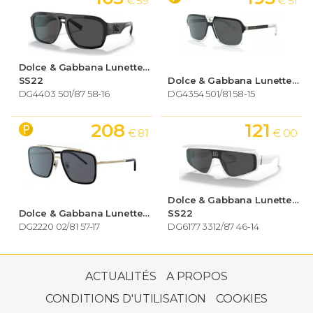
€ 59
€ 51
Dolce & Gabbana Lunettes de soleil Homme
SS22
Dolce & Gabbana Lunettes de soleil Homme
DG4403 501/87 58-16
DG4354 501/81 58-15
208
121
€ 81
€ 00
Dolce & Gabbana Lunettes de soleil Homme
Dolce & Gabbana Lunettes de soleil Homme
SS22
DG2220 02/81 57-17
DG6177 3312/87 46-14
213
€ 67
ACTUALITÉS
A PROPOS
CONDITIONS D'UTILISATION
COOKIES