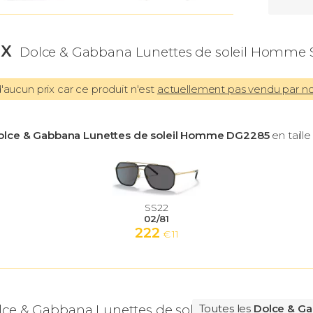
IX
Dolce & Gabbana Lunettes de soleil Homme S
aucun prix car ce produit n'est
actuellement pas vendu par n
olce & Gabbana Lunettes de soleil Homme DG2285
en taill
SS22
02/81
222
€ 11
lce & Gabbana Lunettes de soleil Homme
Toutes les
Dolce & Ga