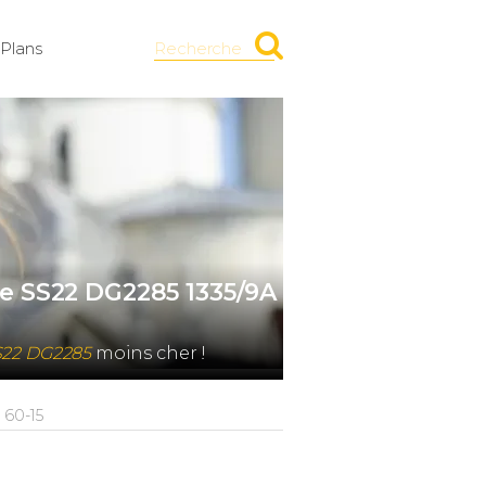
Plans
Recherche
me SS22 DG2285 1335/9A
S22 DG2285
moins cher !
 60-15