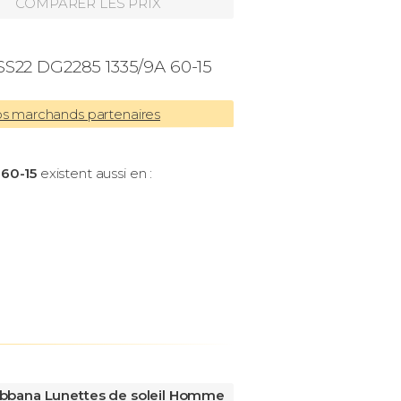
COMPARER LES PRIX
S22 DG2285 1335/9A 60-15
os marchands partenaires
e
60-15
existent aussi en :
bbana Lunettes de soleil Homme