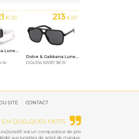
21
213
€ 00
€ 67
Dolce & Gabbana Lunettes de soleil Homme
Dolce & Gabbana Lunettes de soleil Homme
6-14
DG4354 501/87 58-15
DU SITE
CONTACT
EN QUELQUES MOTS
es2soleil.fr est un comparateur de prix
édié aux lunettes de soleil de marque.