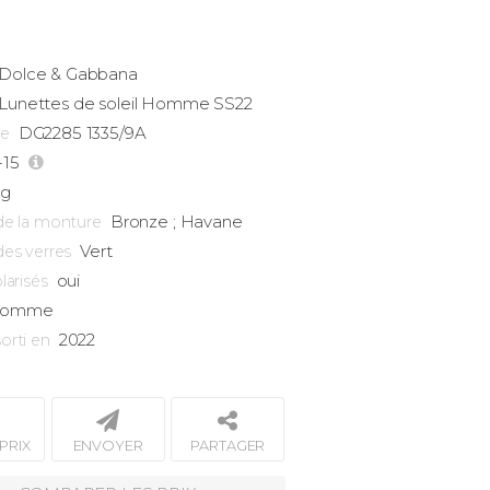
Dolce & Gabbana
Lunettes de soleil Homme
SS22
DG2285 1335/9A
ce
-15
2g
Bronze ; Havane
de la monture
Vert
des verres
oui
larisés
omme
2022
orti en
PRIX
ENVOYER
PARTAGER