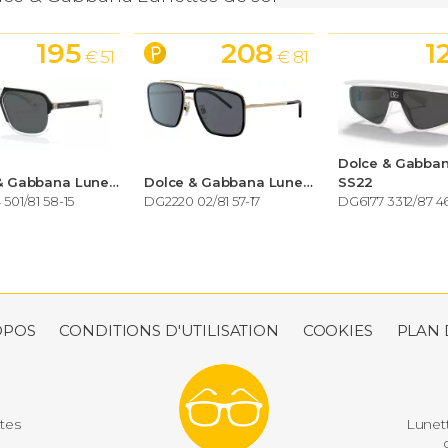
195
208
1
€ 51
€ 81
Dolce & Gabbana Lunettes de soleil Homme
Dolce & Gabbana Lunettes de soleil Homme
SS22
501/81 58-15
DG2220 02/81 57-17
DG6177 3312/87 4
OPOS
CONDITIONS D'UTILISATION
COOKIES
PLAN 
utes
Lunett
d