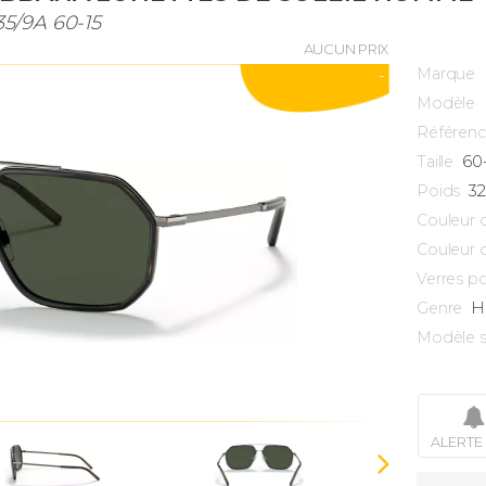
5/9A 60-15
AUCUN PRIX
Marque
-
Modèle
Référen
60
Taille
3
Poids
Couleur 
Couleur 
Verres po
H
Genre
Modèle s
ALERTE 