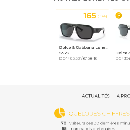
165
€ 59
Dolce & Gabbana Lunettes de soleil Homme
SS22
DG4403 501/87 58-16
DG4354 
ACTUALITÉS
A PR
QUELQUES CHIFFRES
78
visiteurs ces 30 dernières min
65
marchands partenaires