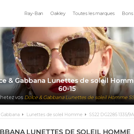
Ray-Ban
Oakley
Toutes les marques
Bons 
lce & Gabbana Lunettes de soleil Hom
60-15
chetez vos
Dolce & Gabbana Lunettes de soleil Homme S
& Gabbana
Lunettes de soleil Homme
SS22 DG2285 1335/9A
ABBANA LUNETTES DE SOLEIL HOMME