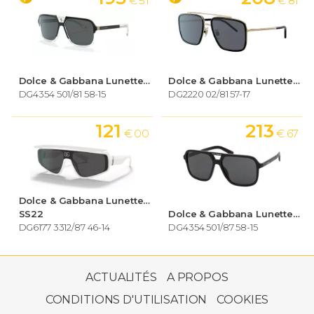
€ 51
€ 81
Dolce & Gabbana Lunettes de soleil Homme
Dolce & Gabbana Lunettes de soleil Homme
DG4354 501/81 58-15
DG2220 02/81 57-17
121
213
€ 00
€ 67
Dolce & Gabbana Lunettes de soleil Homme
SS22
Dolce & Gabbana Lunettes de soleil Homme
DG6177 3312/87 46-14
DG4354 501/87 58-15
222
€ 11
ACTUALITÉS
A PROPOS
CONDITIONS D'UTILISATION
COOKIES