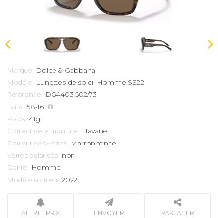
Dolce & Gabbana
Marque
Lunettes de soleil Homme
SS22
Modèle
DG4403 502/73
Référence
58-16
Taille
41g
Poids
Havane
Couleur de la monture
Marron foncé
Couleur des verres
non
Verres polarisés
Homme
Genre
2022
Modèle sorti en
ALERTE PRIX
ENVOYER
PARTAGER