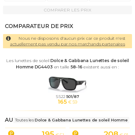
COMPARER LES PRIX
COMPARATEUR DE PRIX
Nous ne disposons d'aucun prix car ce produit n'est
actuellement pas vendu par nos marchands partenaires
Les lunettes de soleil
Dolce & Gabbana Lunettes de soleil
Homme DG4403
en taille
58-16
existent aussi en :
SS22
501/87
165
€ 59
AUTRES LUNETTES
Toutes les
Dolce & Gabbana Lunettes de soleil Homme
195
208