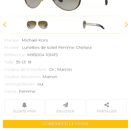
Michael Kors
Marque
Lunettes de soleil Femme
Chelsea
Modèle
MK5004 1014T5
Référence
59-13
Taille
Or ; Marron
Couleur de la monture
Marron
Couleur des verres
oui
Verres polarisés
Femme
Genre
ALERTE PRIX
ENVOYER
PARTAGER
COMPARER LES PRIX