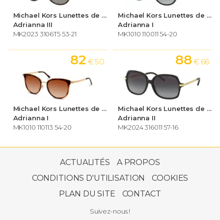
Michael Kors Lunettes de soleil Femme
Michael Kors Lunettes de soleil Femme
Adrianna III
Adrianna I
MK2023 3106T5 53-21
MK1010 110011 54-20
82
88
€ 50
€ 66
Michael Kors Lunettes de soleil Femme
Michael Kors Lunettes de soleil Femme
Adrianna I
Adrianna II
MK1010 110113 54-20
MK2024 316011 57-16
107
€ 99
ACTUALITÉS
A PROPOS
CONDITIONS D'UTILISATION
COOKIES
PLAN DU SITE
CONTACT
Michael Kors Lunettes de soleil Femme
Adrianna III
Suivez-nous !