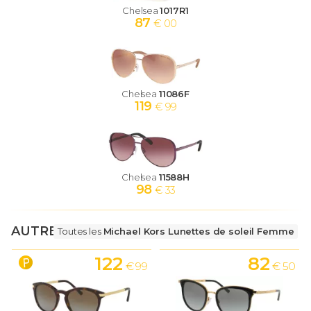
Chelsea
1017R1
87
€ 00
Chelsea
11086F
119
€ 99
Chelsea
11588H
98
€ 33
AUTRES LUNETTES
Toutes les
Michael Kors Lunettes de soleil Femme
122
82
€ 99
€ 50