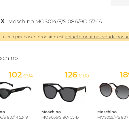
IX
Moschino MOS014/F/S 086/9O 57-16
aucun prix car ce produit n'est
actuellement pas vendu par n
schino
102
126
18
€ 94
€ 00
ino
Moschino
Moschino
S 807/IR 52-18
MOS066/S 807 55-15
MOS059/F/S 807 