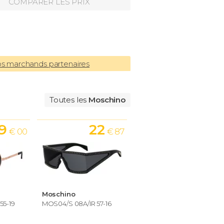
COMPARER LES PRIX
os marchands partenaires
Toutes les
Moschino
9
22
€ 00
€ 87
Moschino
55-19
MOS04/S 08A/IR 57-16