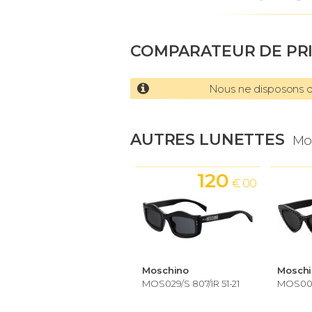
COMPARATEUR DE PR
Nous ne disposons d'
AUTRES LUNETTES
Mo
120
€ 00
Moschino
Mosch
MOS029/S 807/IR 51-21
MOS006/