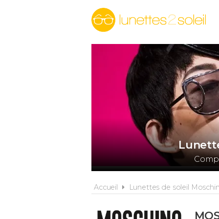
Lunett
Compar
Accueil
Lunettes de soleil Moschi
MOS