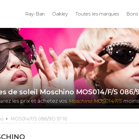
Ray-Ban
Oakley
Toutes les marques
Bons 
es de soleil Moschino MOS014/F/S 086/9
ez les prix et achetez vos
Moschino MOS014/F/S
moins 
no
MOS014/F/S 086/9O 57-16
CHINO