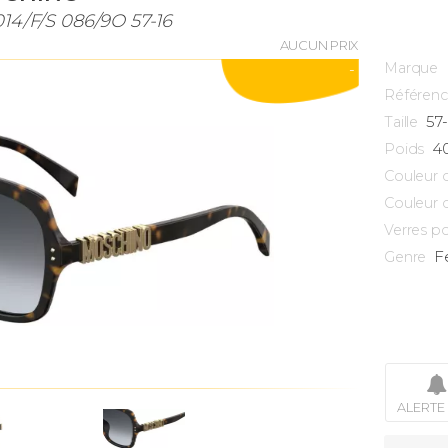
4/F/S 086/9O 57-16
AUCUN PRIX
Marque
-
Référen
57
Taille
4
Poids
Couleur 
Couleur 
Verres po
F
Genre
ALERTE 