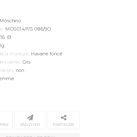
Moschino
MOS014/F/S 086/9O
ce
-16
0g
Havane foncé
de la monture
Gris
des verres
non
larisés
emme
PRIX
ENVOYER
PARTAGER