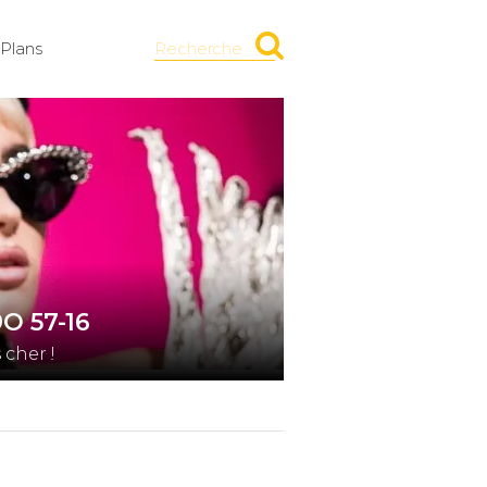
Plans
Recherche
O 57-16
cher !