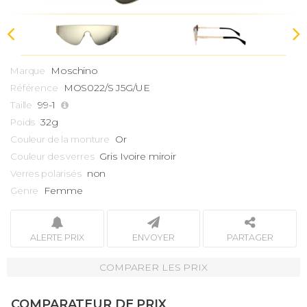
Moschino
Marque
MOS022/S J5G/UE
Référence
99-1
Taille
32g
Poids
Or
Couleur de la monture
Gris Ivoire miroir
Couleur des verres
non
Verres polarisés
Femme
Genre
ALERTE PRIX
ENVOYER
PARTAGER
COMPARER LES PRIX
COMPARATEUR DE PRIX