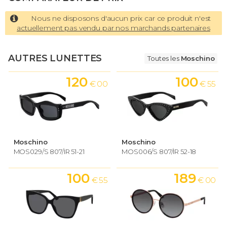
Nous ne disposons d'aucun prix car ce produit n'est
actuellement pas vendu par nos marchands partenaires
AUTRES LUNETTES
Toutes les
Moschino
120
100
€ 00
€ 55
Moschino
Moschino
MOS029/S 807/IR 51-21
MOS006/S 807/IR 52-18
100
189
€ 55
€ 00