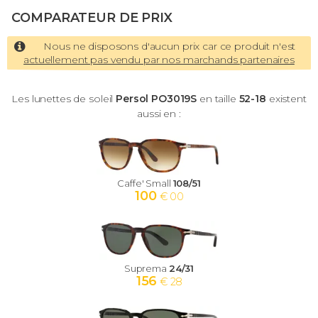
COMPARATEUR DE PRIX
Nous ne disposons d'aucun prix car ce produit n'est
actuellement pas vendu par nos marchands partenaires
Les lunettes de soleil
Persol PO3019S
en taille
52-18
existent
aussi en :
Caffe' Small
108/51
100
€ 00
Suprema
24/31
156
€ 28