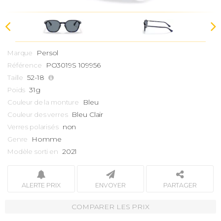
Persol
Marque
PO3019S 109956
Référence
52-18
Taille
31g
Poids
Bleu
Couleur de la monture
Bleu Clair
Couleur des verres
non
Verres polarisés
Homme
Genre
2021
Modèle sorti en
ALERTE PRIX
ENVOYER
PARTAGER
COMPARER LES PRIX