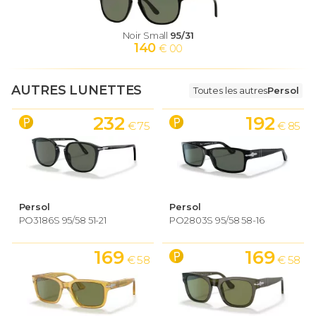
Noir Small
95/31
140
€ 00
AUTRES LUNETTES
Toutes les autres
Persol
232
192
€ 75
€ 85
Persol
Persol
PO3186S 95/58 51-21
PO2803S 95/58 58-16
169
169
€ 58
€ 58