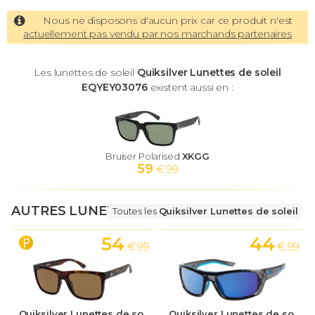
Nous ne disposons d'aucun prix car ce produit n'est
actuellement pas vendu par nos marchands partenaires
Les lunettes de soleil
Quiksilver Lunettes de soleil
EQYEY03076
existent aussi en :
Bruiser Polarised
XKGG
59
€ 99
AUTRES LUNETTES
Toutes les
Quiksilver Lunettes de soleil
54
44
€ 99
€ 99
Quiksilver Lunettes de soleil
Quiksilver Lunettes de soleil