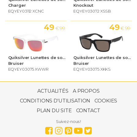
Charger
Knockout
EQYEY03112 XCNC
EQYEY03072 XSSB
49
49
€ 99
€ 99
Quiksilver Lunettes de soleil
Quiksilver Lunettes de soleil
Bruiser
Bruiser
EQYEY03075 XWWR
EQYEY03075 XKKS
79
€ 99
ACTUALITÉS
A PROPOS
CONDITIONS D'UTILISATION
COOKIES
PLAN DU SITE
CONTACT
Quiksilver Lunettes de soleil
The Ferris Premium
Suivez-nous !
EQYEY03089 XMKM