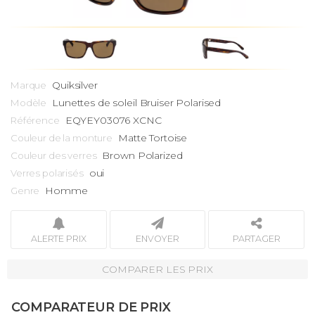
Quiksilver
Marque
Lunettes de soleil
Bruiser Polarised
Modèle
EQYEY03076 XCNC
Référence
Matte Tortoise
Couleur de la monture
Brown Polarized
Couleur des verres
oui
Verres polarisés
Homme
Genre
ALERTE PRIX
ENVOYER
PARTAGER
COMPARER LES PRIX
COMPARATEUR DE PRIX