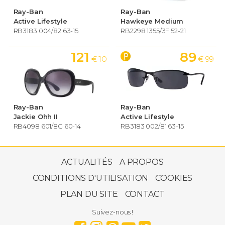
Ray-Ban
Ray-Ban
Active Lifestyle
Hawkeye Medium
RB3183 004/82 63-15
RB2298 1355/3F 52-21
121
89
€ 10
€ 99
Ray-Ban
Ray-Ban
Jackie Ohh II
Active Lifestyle
RB4098 601/8G 60-14
RB3183 002/81 63-15
149
€ 00
ACTUALITÉS
A PROPOS
CONDITIONS D'UTILISATION
COOKIES
PLAN DU SITE
CONTACT
Ray-Ban
Tech Carbon Fibre Large
Suivez-nous !
RB8301 002 59-14