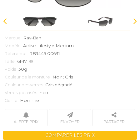
Ray-Ban
Marque
Active Lifestyle Medium
Modèle
RB3445 006/11
Référence
61-17
Taille
30g
Poids
Noir ; Gris
Couleur de la monture
Gris dégradé
Couleur des verres
non
Verres polarisés
Homme
Genre
ALERTE PRIX
ENVOYER
PARTAGER
COMPARER LES PRIX