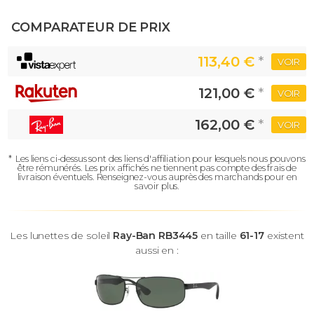
COMPARATEUR DE PRIX
113,40 €
*
VOIR
121,00 €
*
VOIR
162,00 €
*
VOIR
*
Les liens ci-dessus sont des liens d'affiliation pour lesquels nous pouvons
être rémunérés.
Les prix affichés ne tiennent pas compte des frais de
livraison éventuels.
Renseignez-vous auprès des marchands pour en
savoir plus.
Les lunettes de soleil
Ray-Ban RB3445
en taille
61-17
existent
aussi en :