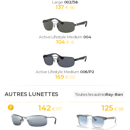
Large
002/58
137
€ 66
Active Lifestyle Medium
004
104
€ 41
Active Lifestyle Medium
006/P2
169
€ 00
AUTRES LUNETTES
Toutes les autres
Ray-Ban
142
125
€ 07
€ 68