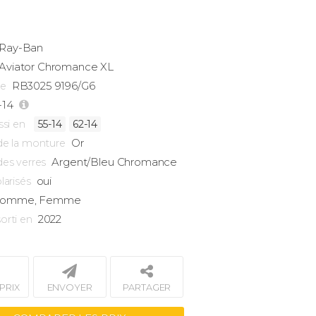
Ray-Ban
Aviator
Chromance XL
RB3025 9196/G6
ce
-14
ssi en
55-14
62-14
Or
de la monture
Argent/Bleu Chromance
des verres
oui
larisés
omme, Femme
2022
orti en
PRIX
ENVOYER
PARTAGER