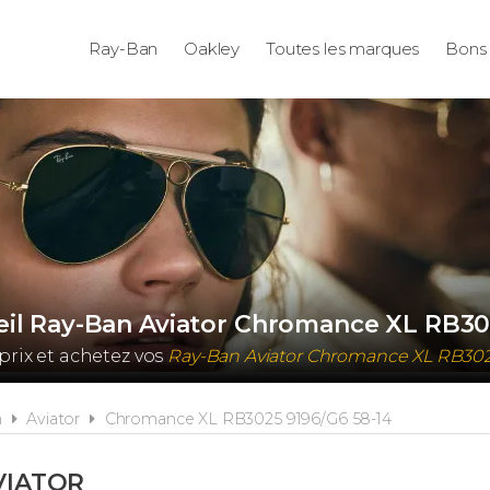
Ray-Ban
Oakley
Toutes les marques
Bons 
eil Ray-Ban Aviator Chromance XL RB30
prix et achetez vos
Ray-Ban Aviator Chromance XL RB30
n
Aviator
Chromance XL RB3025 9196/G6 58-14
VIATOR