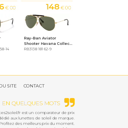
6
148
€ 00
€ 00
r
Ray-Ban Aviator
Shooter Havana Collection
58-14
RB3138 181 62-9
DU SITE
CONTACT
EN QUELQUES MOTS
es2soleil.fr est un comparateur de prix
édié aux lunettes de soleil de marque.
rofitez des meilleurs prix du moment.