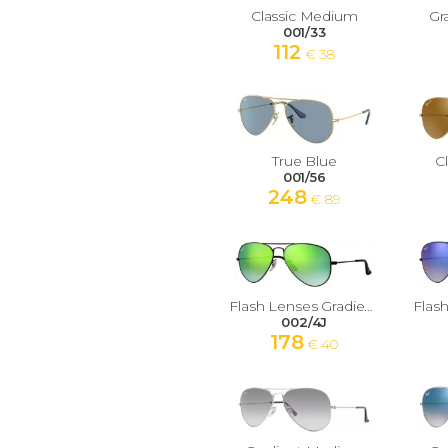
Classic Medium
Gr
001/33
112
€ 38
True Blue
C
001/56
248
€ 89
Flash Lenses Gradient Medium
002/4J
178
€ 40