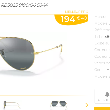
RB3025 9196/G6 58-14
MEILLEUR PRIX
194
Marque
€ 40
Modèle
Référen
58
Taille
Existe au
Couleur 
Couleur 
Verres po
H
Genre
Modèle s
ALERTE 