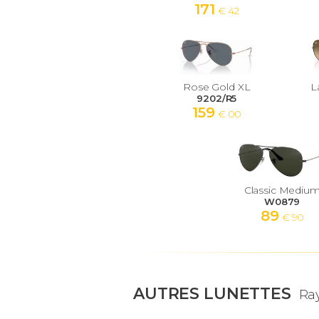
171
€ 42
Rose Gold XL
L
9202/R5
159
€ 00
Classic Mediu
W0879
89
€ 90
AUTRES LUNETTES
Ra