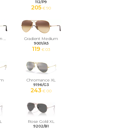
112/P9
205
€ 90
Havana Collection Medium
Gradient Medium
9001/A5
119
€ 03
um
Chromance XL
9196/G3
243
€ 00
L
Rose Gold XL
9202/B1