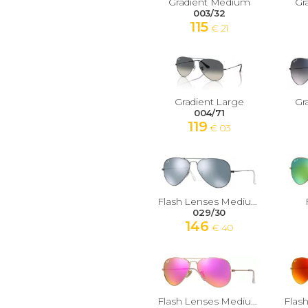
Gradient Medium
Gr
003/32
115
€ 21
Gradient Large
Gr
004/71
119
€ 03
Flash Lenses Medium
029/30
146
€ 40
Flash Lenses Medium