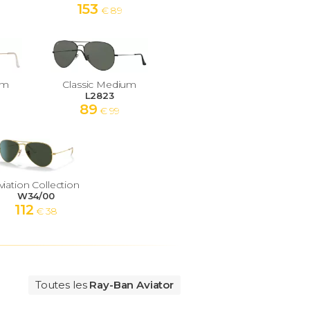
153
€ 89
um
Classic Medium
L2823
89
€ 99
viation Collection
W34/00
112
€ 38
Toutes les
Ray-Ban Aviator