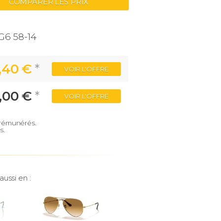
COMPARER LES PRIX
G6 58-14
,40 €
*
VOIR
L'OFFRE
,00 €
*
VOIR
L'OFFRE
e rémunérés.
s.
aussi en :