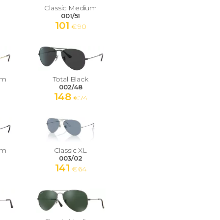
Classic Medium
001/51
101
€ 90
um
Total Black
002/48
148
€ 74
um
Classic XL
003/02
141
€ 64