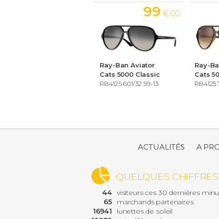
99
€ 00
Ray-Ban Aviator
Ray-Ba
Cats 5000 Classic
Cats 5
RB4125 601/32 59-13
RB4125 7
ACTUALITÉS
A PR
QUELQUES CHIFFRES
44
visiteurs ces 30 dernières min
65
marchands partenaires
16941
lunettes de soleil