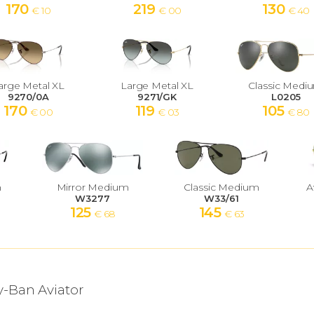
170
219
130
€ 10
€ 00
€ 40
arge Metal XL
Large Metal XL
Classic Medi
9270/0A
9271/GK
L0205
170
119
105
€ 00
€ 03
€ 80
m
Mirror Medium
Classic Medium
A
W3277
W33/61
125
145
€ 68
€ 63
y-Ban Aviator