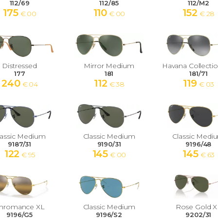
112/69
112/85
112/M2
175
110
152
€ 00
€ 00
€ 28
Distressed
Mirror Medium
177
181
181/71
240
112
119
€ 04
€ 38
€ 03
lassic Medium
Classic Medium
Classic Medi
9187/31
9190/31
9196/48
122
145
145
€ 95
€ 00
€ 63
hromance XL
Classic Medium
Rose Gold X
9196/G5
9196/S2
9202/31