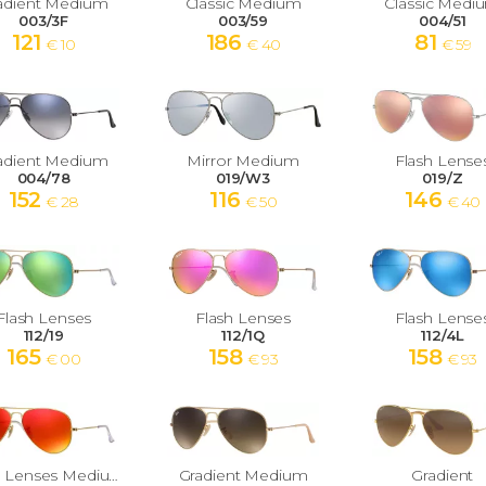
adient Medium
Classic Medium
Classic Medi
003/3F
003/59
004/51
121
186
81
€ 10
€ 40
€ 59
adient Medium
Mirror Medium
Flash Lense
004/78
019/W3
019/Z
152
116
146
€ 28
€ 50
€ 40
Flash Lenses
Flash Lenses
Flash Lense
112/19
112/1Q
112/4L
165
158
158
€ 00
€ 93
€ 93
Flash Lenses Medium
Gradient Medium
Gradient