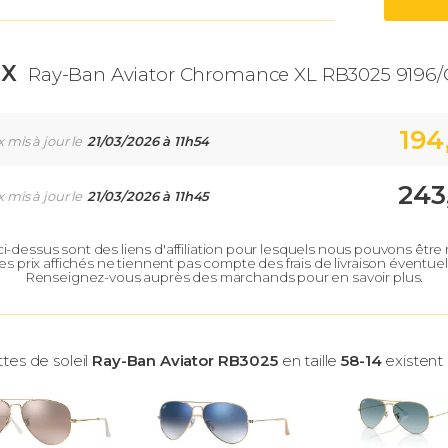
IX
Ray-Ban Aviator Chromance XL RB3025 9196/
194
x mis à jour le
21/03/2026 à 11h54
243
x mis à jour le
21/03/2026 à 11h45
 ci-dessus sont des liens d'affiliation pour lesquels nous pouvons êtr
es prix affichés ne tiennent pas compte des frais de livraison éventuel
Renseignez-vous auprès des marchands pour en savoir plus.
ttes de soleil
Ray-Ban Aviator RB3025
en taille
58-14
existent 