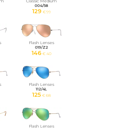
um
Classic Medium
004/58
129
€ 99
s
Flash Lenses
019/Z2
146
€ 40
s
Flash Lenses
112/4L
125
€ 68
Flash Lenses