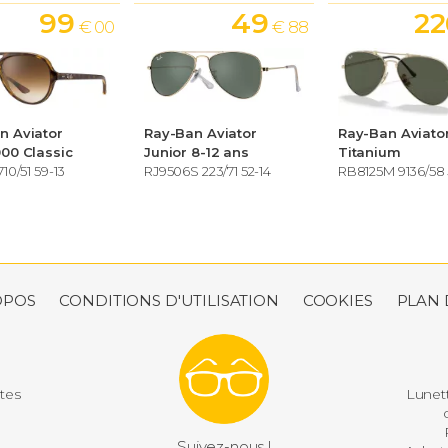
99
49
22
€ 00
€ 88
n Aviator
Ray-Ban Aviator
Ray-Ban Aviato
000 Classic
Junior 8-12 ans
Titanium
10/51 59-13
RJ9506S 223/71 52-14
RB8125M 9136/58 
OPOS
CONDITIONS D'UTILISATION
COOKIES
PLAN 
utes
Lunett
d
P
Suivez-nous !