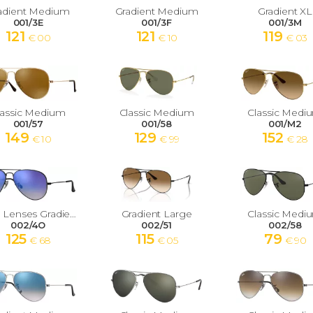
adient Medium
Gradient Medium
Gradient XL
001/3E
001/3F
001/3M
121
121
119
€ 00
€ 10
€ 03
lassic Medium
Classic Medium
Classic Medi
001/57
001/58
001/M2
149
129
152
€ 10
€ 99
€ 28
Flash Lenses Gradient Medium
Gradient Large
Classic Medi
002/4O
002/51
002/58
125
115
79
€ 68
€ 05
€ 90