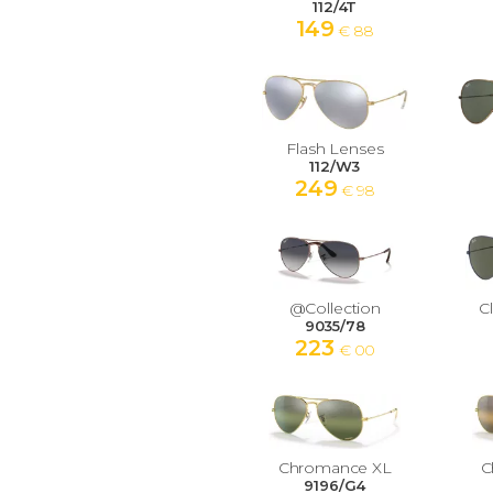
112/4T
149
€ 88
Flash Lenses
112/W3
249
€ 98
@Collection
C
9035/78
223
€ 00
Chromance XL
C
9196/G4