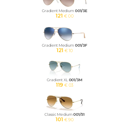
Gradient Medium
001/3E
121
€ 00
Gradient Medium
001/3F
121
€ 10
Gradient XL
001/3M
119
€ 03
Classic Medium
001/51
101
€ 90