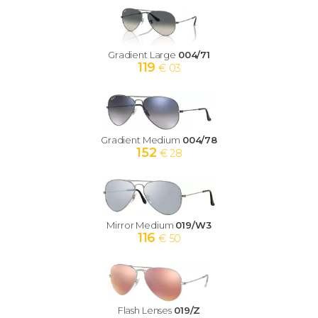
Gradient Large
004/71
119
€ 03
Gradient Medium
004/78
152
€ 28
Mirror Medium
019/W3
116
€ 50
Flash Lenses
019/Z