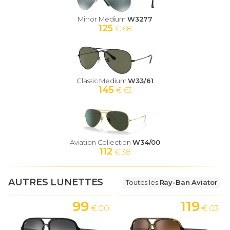
Mirror Medium
W3277
125
€ 68
Classic Medium
W33/61
145
€ 63
Aviation Collection
W34/00
112
€ 38
AUTRES LUNETTES
Toutes les
Ray-Ban Aviator
99
119
€ 00
€ 03