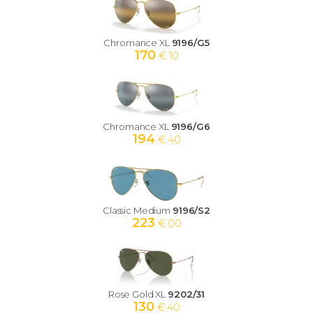
Chromance XL
9196/G5
170
€ 10
Chromance XL
9196/G6
194
€ 40
Classic Medium
9196/S2
223
€ 00
Rose Gold XL
9202/31
130
€ 40