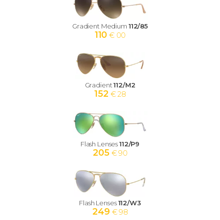
Gradient Medium
112/85
110
€ 00
Gradient
112/M2
152
€ 28
Flash Lenses
112/P9
205
€ 90
Flash Lenses
112/W3
249
€ 98