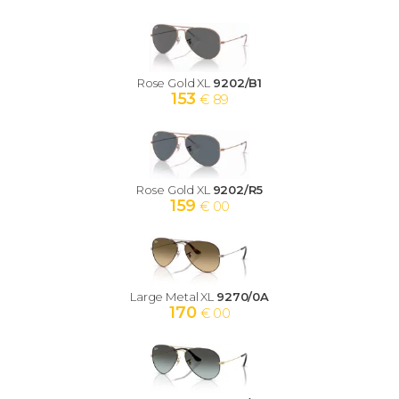
Rose Gold XL
9202/B1
153
€ 89
Rose Gold XL
9202/R5
159
€ 00
Large Metal XL
9270/0A
170
€ 00