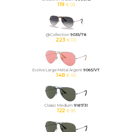
119
€ 03
@Collection
9035/78
223
€ 00
Evolve Large Métal Argent
9065/V7
148
€ 00
Classic Medium
9187/31
122
€ 95