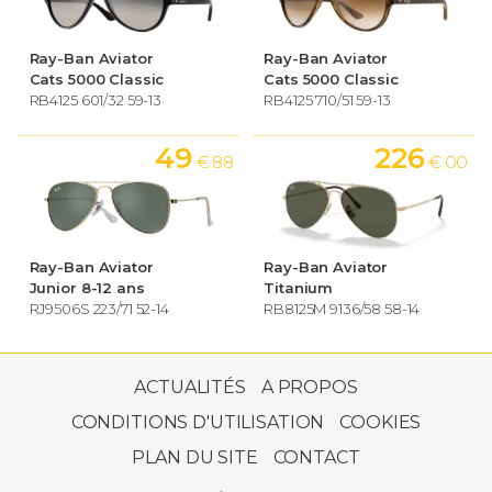
Ray-Ban Aviator
Ray-Ban Aviator
Cats 5000 Classic
Cats 5000 Classic
RB4125 601/32 59-13
RB4125 710/51 59-13
49
226
€ 88
€ 00
Ray-Ban Aviator
Ray-Ban Aviator
Junior 8-12 ans
Titanium
RJ9506S 223/71 52-14
RB8125M 9136/58 58-14
443
€ 00
ACTUALITÉS
A PROPOS
CONDITIONS D'UTILISATION
COOKIES
PLAN DU SITE
CONTACT
Ray-Ban Aviator