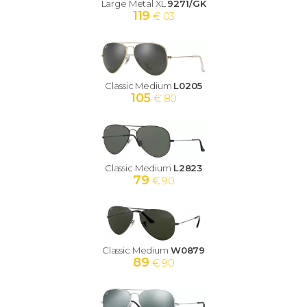
Large Metal XL
9271/GK
119
€ 03
Classic Medium
L0205
105
€ 80
Classic Medium
L2823
79
€ 90
Classic Medium
W0879
89
€ 90