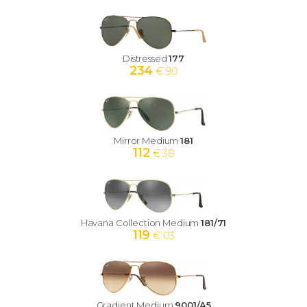
Distressed
177
234
€ 90
Mirror Medium
181
112
€ 38
Havana Collection Medium
181/71
119
€ 03
Gradient Medium
9001/A5