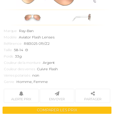
Ray-Ban
Marque
Aviator
Flash Lenses
Modèle
RB3025 019/Z2
Référence
58-14
Taille
33g
Poids
Argent
Couleur de la monture
Cuivre Flash
Couleur des verres
non
Verres polarisés
Homme, Femme
Genre
ALERTE PRIX
ENVOYER
PARTAGER
COMPARER LES PRIX