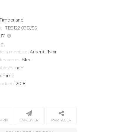
Timberland
TB9122 09D/55
ce
-17
0g
Argent ; Noir
de la monture
Bleu
des verres
non
larisés
omme
2018
orti en
PRIX
ENVOYER
PARTAGER