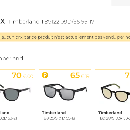
IX
Timberland TB9122 09D/55 55-17
aucun prix car ce produit n'est
actuellement pas vendu par n
mberland
70
65
7
€ 00
€ 19
land
Timberland
Timberland
02D 53-21
TB9125/S 01D 55-18
TB9128/S 02R 50-