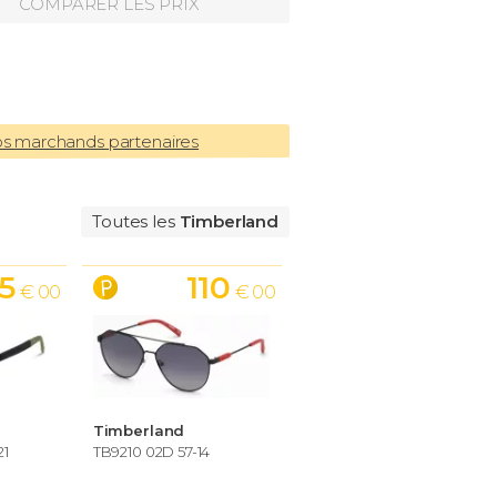
COMPARER LES PRIX
os marchands partenaires
Toutes les
Timberland
5
110
€ 00
€ 00
Timberland
21
TB9210 02D 57-14