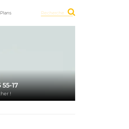
Plans
Recherche
 55-17
her !