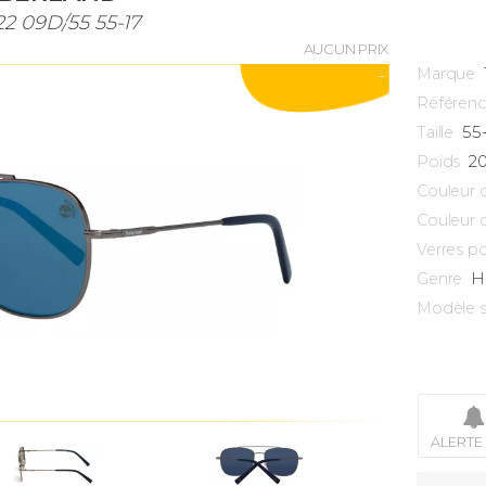
22 09D/55 55-17
AUCUN PRIX
Marque
-
Référen
55
Taille
2
Poids
Couleur 
Couleur 
Verres po
H
Genre
Modèle s
ALERTE 