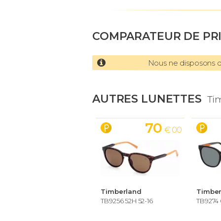
COMPARATEUR DE PR
Nous ne disposons d'
AUTRES LUNETTES
Ti
70
€ 00
Timberland
Timber
TB9256 52H 52-16
TB9274 