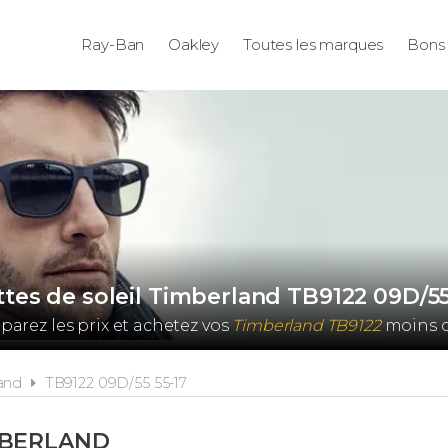
Ray-Ban
Oakley
Toutes les marques
Bons 
tes de soleil Timberland TB9122 09D/55
arez les prix et achetez vos
Timberland TB9122
moins c
land
TB9122 09D/55 55-17
MBERLAND