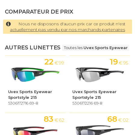
COMPARATEUR DE PRIX
Nous ne disposons d'aucun prix car ce produit n'est
actuellement pas vendu par nos marchands partenaires
AUTRES LUNETTES
Toutes les
Uvex Sports Eyewear
22
19
€ 99
€ 95
Uvex Sports Eyewear
Uvex Sports Eyewear
Sportstyle 215
Sportstyle 215
5306172716 69-8
5306172216 69-8
83
68
€ 62
€ 02