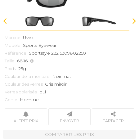
Uvex
Marque
Sports Eyewear
Modèle
Sportstyle 222 5309802250
Référence
66-16
Taille
25g
Poids
Noir mat
Couleur de la monture
Gris miroir
Couleur des verres
oui
Verres polarisés
Homme
Genre
ALERTE PRIX
ENVOYER
PARTAGER
COMPARER LES PRIX