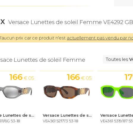
IX
Versace Lunettes de soleil Femme VE4292 GB
aucun prix car ce produit n'est
actuellement pas vendu par n
rsace Lunettes de soleil Femme
Toutes les
V
166
166
1
€ 05
€ 05
Versace Lunettes de soleil Femme
Versace Lunettes de soleil Femme
11/6G 53-18
VE4361 521773 53-18
VE4361 5319/87 53