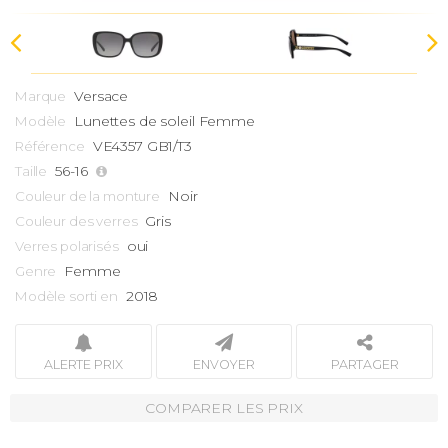
Versace
Marque
Lunettes de soleil Femme
Modèle
VE4357 GB1/T3
Référence
56-16
Taille
Noir
Couleur de la monture
Gris
Couleur des verres
oui
Verres polarisés
Femme
Genre
2018
Modèle sorti en
ALERTE PRIX
ENVOYER
PARTAGER
COMPARER LES PRIX