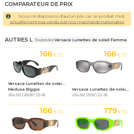
COMPARATEUR DE PRIX
Nous ne disposons d'aucun prix car ce produit n'est
actuellement pas vendu par nos marchands partenaires
AUTRES LUNETTES
Toutes les
Versace Lunettes de soleil Femme
166
166
€ 05
€ 05
Versace Lunettes de soleil Femme
Medusa Biggie
Versace Lunettes de soleil Femme
VE4361 GB1/87 53-18
VE4361 311/6G 53-18
166
179
€ 05
€ 55