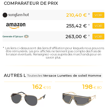
COMPARATEUR DE PRIX
210,40 €
*
VOIR
255,42 €
*
VOIR
263,00 €
*
VOIR
*
Les liens ci-dessus sont des liens d'affiliation pour lesquels nous pouvons
être rémunérés.
Les prix affichés ne tiennent pas compte des frais de
livraison éventuels.
Renseignez-vous auprès des marchands pour en
savoir plus.
AUTRES LUNETTES
Toutes les
Versace Lunettes de soleil Homme
162
198
€ 93
€ 80