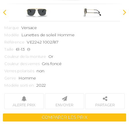
Versace
Marque
Lunettes de soleil Homme
Modèle
VE2242 1002/87
Référence
61-13
Taille
Or
Couleur de la monture
Gris foncé
Couleur des verres
non
Verres polarisés
Homme
Genre
2022
Modèle sorti en
ALERTE PRIX
ENVOYER
PARTAGER
COMPARER LES PRIX