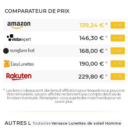
COMPARATEUR DE PRIX
139,24 €
*
VOIR
146,30 €
*
VOIR
168,00 €
*
VOIR
190,00 €
*
VOIR
229,80 €
*
VOIR
*
Les liens ci-dessus sont des liens d'affiliation pour lesquels nous pouvons
être rémunérés.
Les prix affichés ne tiennent pas compte des frais de
livraison éventuels.
Renseignez-vous auprès des marchands pour en
savoir plus.
AUTRES LUNETTES
Toutes les
Versace Lunettes de soleil Homme