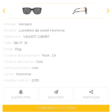
Versace
Marque
Lunettes de soleil Homme
Modèle
VE4307 GB1/87
Référence
58-17
Taille
33g
Poids
Noir ; Or
Couleur de la monture
Gris
Couleur des verres
non
Verres polarisés
Homme
Genre
2015
Modèle sorti en
ALERTE PRIX
ENVOYER
PARTAGER
COMPARER LES PRIX