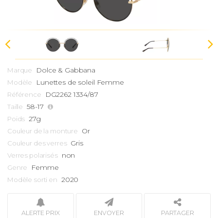
Dolce & Gabbana
Marque
Lunettes de soleil Femme
Modèle
DG2262 1334/87
Référence
58-17
Taille
27g
Poids
Or
Couleur de la monture
Gris
Couleur des verres
non
Verres polarisés
Femme
Genre
2020
Modèle sorti en
ALERTE PRIX
ENVOYER
PARTAGER