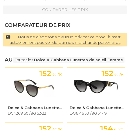
COMPARER LES PRIX
COMPARATEUR DE PRIX
Nous ne disposons d'aucun prix car ce produit n'est
actuellement pas vendu par nos marchands partenaires
AUTRES LUNETTES
Toutes les
Dolce & Gabbana Lunettes de soleil Femme
152
152
€ 28
€ 28
Dolce & Gabbana Lunettes de soleil Femme
Dolce & Gabbana Lunettes de soleil Femme
DG4268 501/8G 52-22
DG6146 501/8G 54-19
152
154
€ 28
€ 70