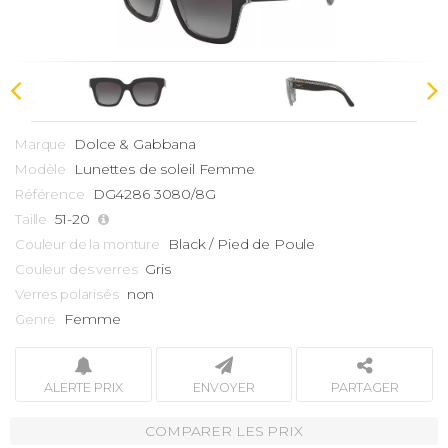
Dolce & Gabbana
Marque
Lunettes de soleil Femme
Modèle
DG4286 3080/8G
Référence
51-20
Taille
Black / Pied de Poule
Couleur de la monture
Gris
Couleur des verres
non
Verres polarisés
Femme
Genre
ALERTE PRIX
ENVOYER
PARTAGER
COMPARER LES PRIX