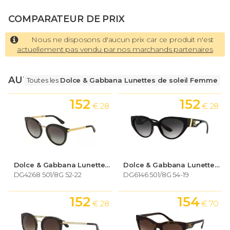
COMPARATEUR DE PRIX
Nous ne disposons d'aucun prix car ce produit n'est
actuellement pas vendu par nos marchands partenaires
AUTRES LUNETTES
Toutes les
Dolce & Gabbana Lunettes de soleil Femme
152
152
€ 28
€ 28
Dolce & Gabbana Lunettes de soleil Femme
Dolce & Gabbana Lunettes de soleil Femme
DG4268 501/8G 52-22
DG6146 501/8G 54-19
152
154
€ 28
€ 70