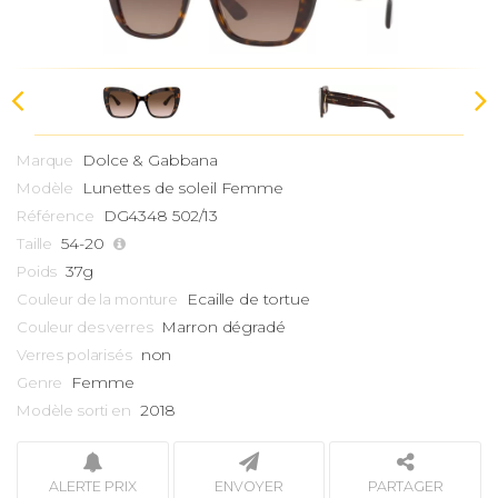
Dolce & Gabbana
Marque
Lunettes de soleil Femme
Modèle
DG4348 502/13
Référence
54-20
Taille
37g
Poids
Ecaille de tortue
Couleur de la monture
Marron dégradé
Couleur des verres
non
Verres polarisés
Femme
Genre
2018
Modèle sorti en
ALERTE PRIX
ENVOYER
PARTAGER