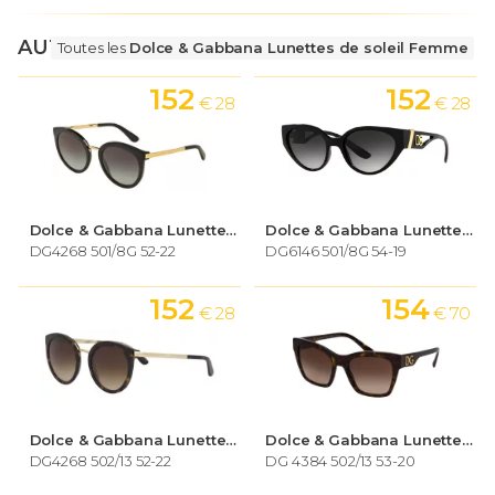
AUTRES LUNETTES
Toutes les
Dolce & Gabbana Lunettes de soleil Femme
152
152
€ 28
€ 28
Dolce & Gabbana Lunettes de soleil Femme
Dolce & Gabbana Lunettes de soleil Femme
DG4268 501/8G 52-22
DG6146 501/8G 54-19
152
154
€ 28
€ 70
Dolce & Gabbana Lunettes de soleil Femme
Dolce & Gabbana Lunettes de soleil Femme
DG4268 502/13 52-22
DG 4384 502/13 53-20