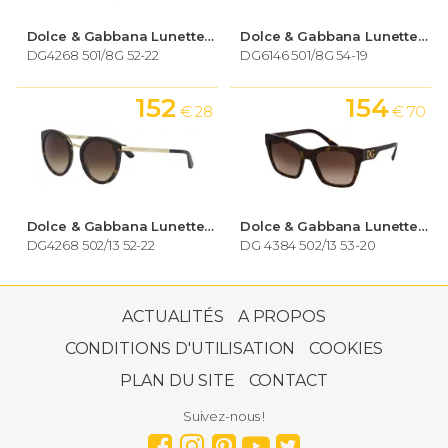
Dolce & Gabbana Lunettes de soleil Femme
Dolce & Gabbana Lunettes de soleil Femme
DG4268 501/8G 52-22
DG6146 501/8G 54-19
152
154
€ 28
€ 70
Dolce & Gabbana Lunettes de soleil Femme
Dolce & Gabbana Lunettes de soleil Femme
DG4268 502/13 52-22
DG 4384 502/13 53-20
169
€ 40
ACTUALITÉS
A PROPOS
CONDITIONS D'UTILISATION
COOKIES
PLAN DU SITE
CONTACT
Dolce & Gabbana Lunettes de soleil Femme
SS22
Suivez-nous !
DG4405 501/8G 53-20