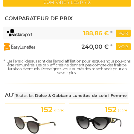
COMPARER LES PRIX
COMPARATEUR DE PRIX
188,86 €
*
VOIR
240,00 €
*
VOIR
*
Les liens ci-dessus sont des liens d'affiliation pour lesquels nous pouvons
être rémunérés.
Les prix affichés ne tiennent pas compte des frais de
livraison éventuels.
Renseignez-vous auprès des marchands pour en
savoir plus.
AUTRES LUNETTES
Toutes les
Dolce & Gabbana Lunettes de soleil Femme
152
152
€ 28
€ 28