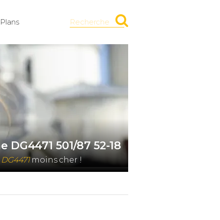
Plans
Recherche
e DG4471 501/87 52-18
e DG4471
moins cher !