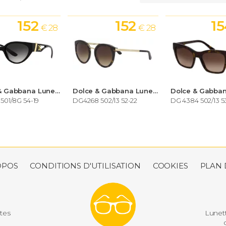
152
152
1
€ 28
€ 28
Dolce & Gabbana Lunettes de soleil Femme
Dolce & Gabbana Lunettes de soleil Femme
501/8G 54-19
DG4268 502/13 52-22
DG 4384 502/13 5
OPOS
CONDITIONS D'UTILISATION
COOKIES
PLAN 
utes
Lunett
d