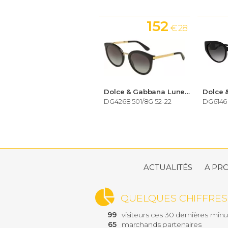
152
€ 28
Dolce & Gabbana Lunettes de soleil Femme
DG4268 501/8G 52-22
DG6146 
ACTUALITÉS
A PR
QUELQUES CHIFFRES
99
visiteurs ces 30 dernières min
65
marchands partenaires