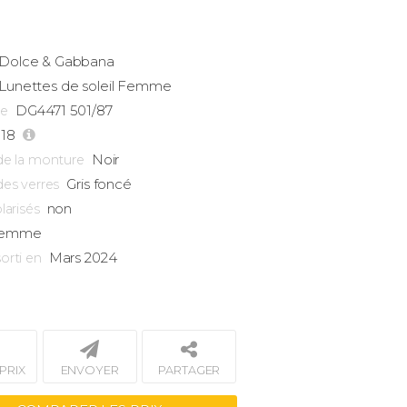
Dolce & Gabbana
Lunettes de soleil Femme
DG4471 501/87
ce
-18
Noir
de la monture
Gris foncé
des verres
non
larisés
emme
Mars 2024
orti en
PRIX
ENVOYER
PARTAGER