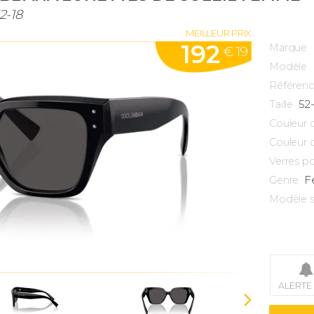
2-18
MEILLEUR PRIX
192
Marque
€ 19
Modèle
Référen
52
Taille
Couleur 
Couleur 
Verres po
F
Genre
Modèle s
ALERTE 