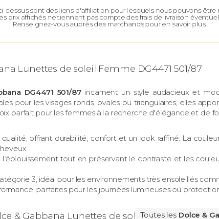
 ci-dessus sont des liens d'affiliation pour lesquels nous pouvons êtr
es prix affichés ne tiennent pas compte des frais de livraison éventuel
Renseignez-vous auprès des marchands pour en savoir plus.
ana Lunettes de soleil Femme DG4471 501/87
bbana DG4471 501/87
incarnent un style audacieux et mo
ales pour les visages ronds, ovales ou triangulaires, elles apport
oix parfait pour les femmes à la recherche d'élégance et de fo
qualité, offrant durabilité, confort et un look raffiné. La coul
cheveux.
e l'éblouissement tout en préservant le contraste et les couleu
atégorie 3, idéal pour les environnements très ensoleillés comme
formance, parfaites pour les journées lumineuses où protection
lce & Gabbana Lunettes de soleil Femme
Toutes les
Dolce & G