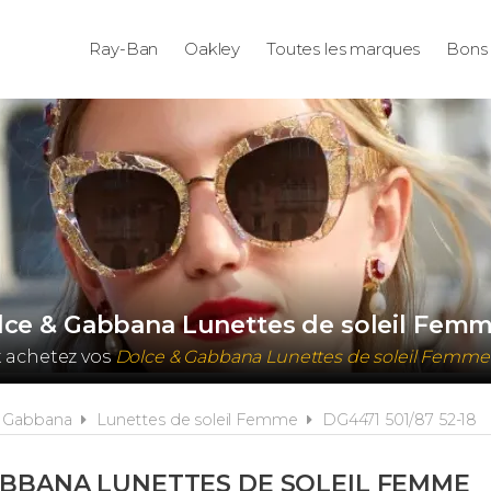
Ray-Ban
Oakley
Toutes les marques
Bons 
olce & Gabbana Lunettes de soleil Femm
t achetez vos
Dolce & Gabbana Lunettes de soleil Femm
& Gabbana
Lunettes de soleil Femme
DG4471 501/87 52-18
ABBANA LUNETTES DE SOLEIL FEMME