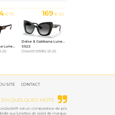
54
169
€ 70
€ 40
Dolce & Gabbana Lunettes de soleil Femme
Dolce & Gabbana Lunettes de soleil Femme
SS22
3-20
DG4405 501/8G 53-20
DU SITE
CONTACT
EN QUELQUES MOTS
es2soleil.fr est un comparateur de prix
édié aux lunettes de soleil de marque.