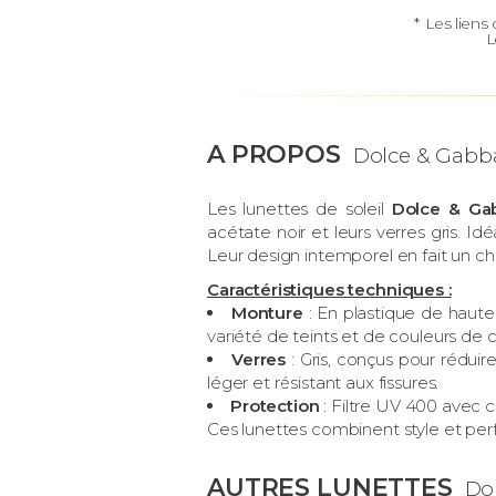
*
Les liens
L
A PROPOS
Dolce & Gabb
Les lunettes de soleil
Dolce & Ga
acétate noir et leurs verres gris. Idé
Leur design intemporel en fait un ch
Caractéristiques techniques :
Monture
: En plastique de haute 
variété de teints et de couleurs de 
Verres
: Gris, conçus pour réduir
léger et résistant aux fissures.
Protection
: Filtre UV 400 avec c
Ces lunettes combinent style et per
AUTRES LUNETTES
Do