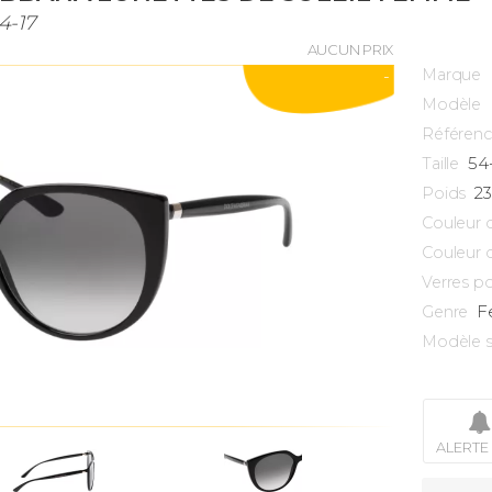
4-17
AUCUN PRIX
Marque
-
Modèle
Référen
54
Taille
2
Poids
Couleur 
Couleur 
Verres po
F
Genre
Modèle s
ALERTE 