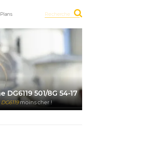
Plans
Recherche
e DG6119 501/8G 54-17
 DG6119
moins cher !