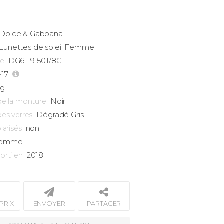
Dolce & Gabbana
Lunettes de soleil Femme
DG6119 501/8G
ce
-17
3g
Noir
de la monture
Dégradé Gris
des verres
non
larisés
emme
2018
orti en
PRIX
ENVOYER
PARTAGER