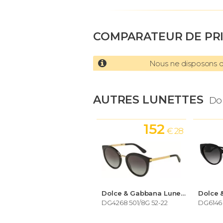
COMPARATEUR DE PR
Nous ne disposons d'
AUTRES LUNETTES
Do
152
€ 28
Dolce & Gabbana Lunettes de soleil Femme
DG4268 501/8G 52-22
DG6146 