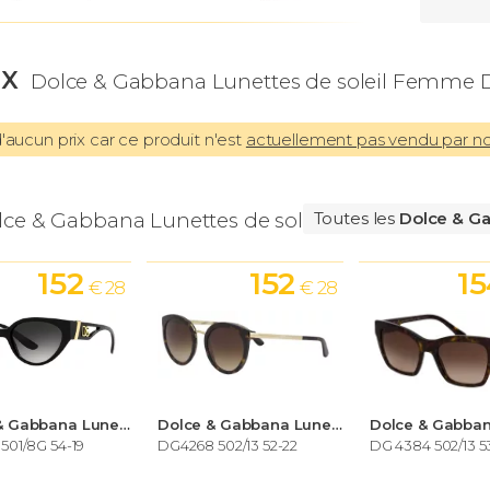
IX
Dolce & Gabbana Lunettes de soleil Femme D
aucun prix car ce produit n'est
actuellement pas vendu par n
lce & Gabbana Lunettes de soleil Femme
Toutes les
Dolce & G
152
152
1
€ 28
€ 28
Dolce & Gabbana Lunettes de soleil Femme
Dolce & Gabbana Lunettes de soleil Femme
501/8G 54-19
DG4268 502/13 52-22
DG 4384 502/13 5