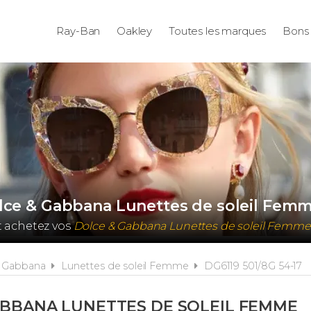
Ray-Ban
Oakley
Toutes les marques
Bons 
olce & Gabbana Lunettes de soleil Femm
t achetez vos
Dolce & Gabbana Lunettes de soleil Femme
& Gabbana
Lunettes de soleil Femme
DG6119 501/8G 54-17
ABBANA LUNETTES DE SOLEIL FEMME