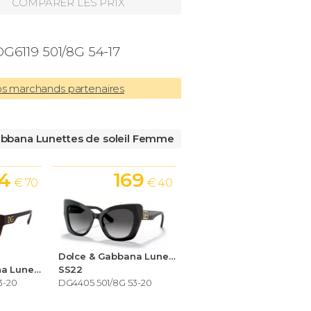
COMPARER LES PRIX
G6119 501/8G 54-17
os marchands partenaires
abbana Lunettes de soleil Femme
54
169
€ 70
€ 40
Dolce & Gabbana Lunettes de soleil Femme
Dolce & Gabbana Lunettes de soleil Femme
SS22
3-20
DG4405 501/8G 53-20