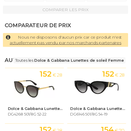
COMPARER LES PRIX
COMPARATEUR DE PRIX
Nous ne disposons d'aucun prix car ce produit n'est
actuellement pas vendu par nos marchands partenaires
AUTRES LUNETTES
Toutes les
Dolce & Gabbana Lunettes de soleil Femme
152
152
€ 28
€ 28
Dolce & Gabbana Lunettes de soleil Femme
Dolce & Gabbana Lunettes de soleil Femme
DG4268 501/8G 52-22
DG6146 501/8G 54-19
152
154
€ 28
€ 70