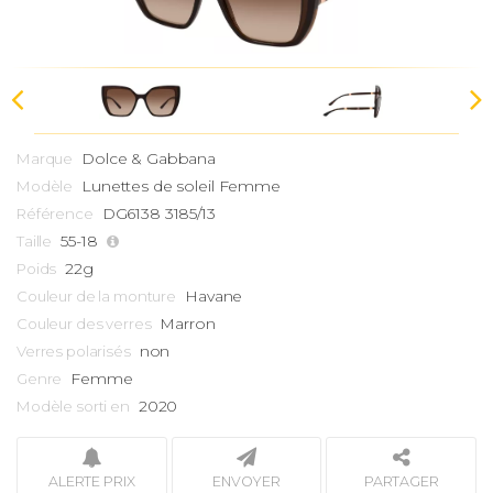
Dolce & Gabbana
Marque
Lunettes de soleil Femme
Modèle
DG6138 3185/13
Référence
55-18
Taille
22g
Poids
Havane
Couleur de la monture
Marron
Couleur des verres
non
Verres polarisés
Femme
Genre
2020
Modèle sorti en
ALERTE PRIX
ENVOYER
PARTAGER