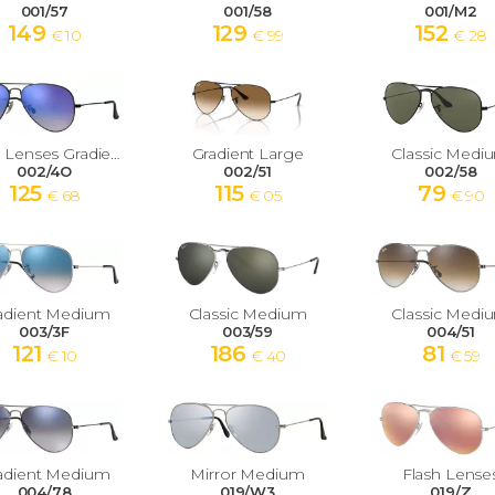
001/57
001/58
001/M2
149
129
152
€ 10
€ 99
€ 28
Flash Lenses Gradient Medium
Gradient Large
Classic Medi
002/4O
002/51
002/58
125
115
79
€ 68
€ 05
€ 90
adient Medium
Classic Medium
Classic Medi
003/3F
003/59
004/51
121
186
81
€ 10
€ 40
€ 59
adient Medium
Mirror Medium
Flash Lense
004/78
019/W3
019/Z