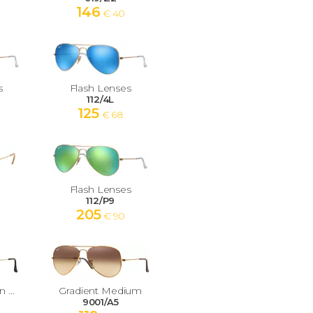
146
€ 40
s
Flash Lenses
112/4L
125
€ 68
Flash Lenses
112/P9
205
€ 90
Havana Collection Medium
Gradient Medium
9001/A5