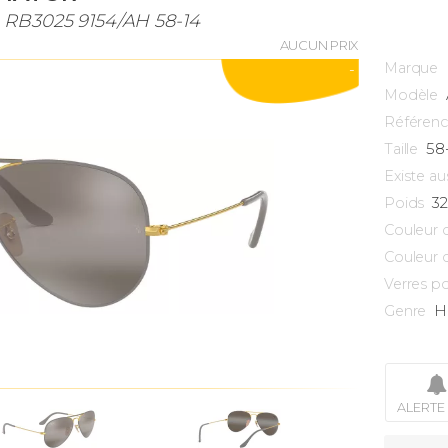
 RB3025 9154/AH 58-14
AUCUN PRIX
Marque
-
Modèle
Référen
58
Taille
Existe au
3
Poids
Couleur 
Couleur 
Verres po
H
Genre
ALERTE 