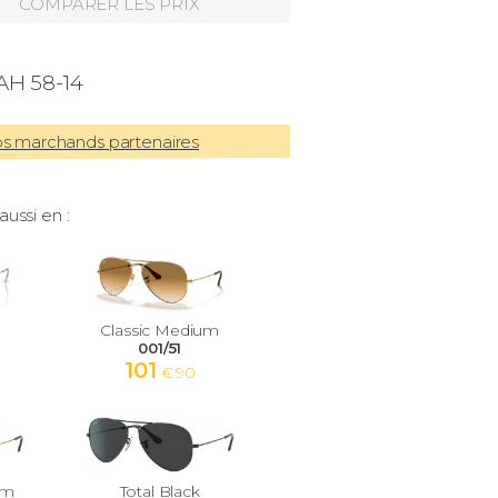
COMPARER LES PRIX
AH 58-14
os marchands partenaires
aussi en :
Classic Medium
001/51
101
€ 90
um
Total Black