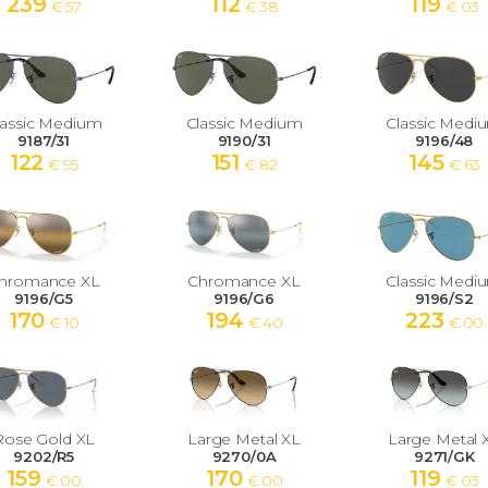
239
112
119
€ 57
€ 38
€ 03
lassic Medium
Classic Medium
Classic Medi
9187/31
9190/31
9196/48
122
151
145
€ 95
€ 82
€ 63
hromance XL
Chromance XL
Classic Medi
9196/G5
9196/G6
9196/S2
170
194
223
€ 10
€ 40
€ 00
Rose Gold XL
Large Metal XL
Large Metal 
9202/R5
9270/0A
9271/GK
159
170
119
€ 00
€ 00
€ 03