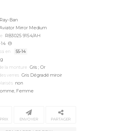
Ray-Ban
Aviator
Mirror Medium
RB3025 9154/AH
ce
-14
ssi en
55-14
2g
Gris ; Or
de la monture
Gris Dégradé miroir
des verres
non
larisés
omme, Femme
PRIX
ENVOYER
PARTAGER