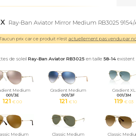
IX
Ray-Ban Aviator Mirror Medium RB3025 9154/
aucun prix car ce produit n'est
actuellement pas vendu par n
ttes de soleil
Ray-Ban Aviator RB3025
en taille
58-14
existent 
adient Medium
Gradient Medium
Gradient XL
001/3E
001/3F
001/3M
121
121
119
€ 00
€ 10
€ 03
lassic Medium
Classic Medium
Classic Medi