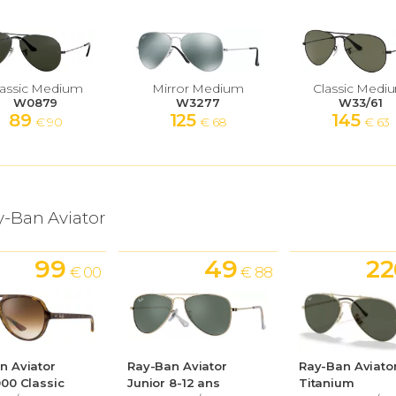
lassic Medium
Mirror Medium
Classic Medi
W0879
W3277
W33/61
89
125
145
€ 90
€ 68
€ 63
y-Ban Aviator
99
49
22
€ 00
€ 88
n Aviator
Ray-Ban Aviator
Ray-Ban Aviato
000 Classic
Junior 8-12 ans
Titanium