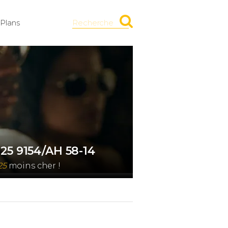
Plans
Recherche
25 9154/AH 58-14
25
moins cher !