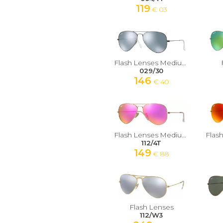
119
€ 03
Flash Lenses Medium
029/30
146
€ 40
Flash Lenses Medium
112/4T
149
€ 88
Flash Lenses
112/W3