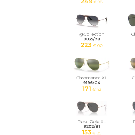
249
€ 98
@Collection
C
9035/78
223
€ 00
Chromance XL
C
9196/G4
171
€ 42
Rose Gold XL
9202/B1
153
€ 89