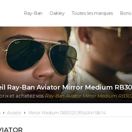
Ray-Ban
Oakley
Toutes les marques
Bons 
eil Ray-Ban Aviator Mirror Medium RB30
rix et achetez vos
Ray-Ban Aviator Mirror Medium RB30
n
Aviator
Mirror Medium RB3025 9154/AH 58-14
VIATOR