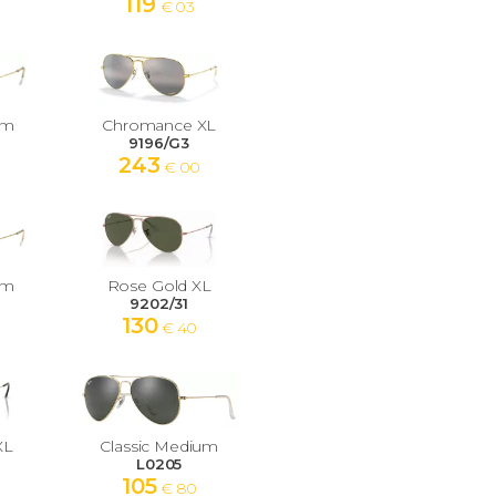
119
€ 03
um
Chromance XL
9196/G3
243
€ 00
um
Rose Gold XL
9202/31
130
€ 40
XL
Classic Medium
L0205
105
€ 80