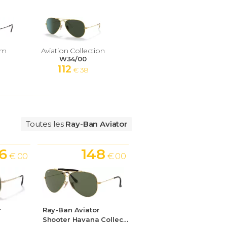
um
Aviation Collection
W34/00
112
€ 38
Toutes les
Ray-Ban Aviator
6
148
€ 00
€ 00
r
Ray-Ban Aviator
Shooter Havana Collection