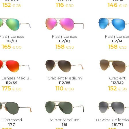
152
116
146
€ 28
€ 50
€ 40
Flash Lenses
Flash Lenses
Flash Lense
112/19
112/1Q
112/4L
165
158
158
€ 00
€ 93
€ 93
Flash Lenses Medium
Gradient Medium
Gradient
112/69
112/85
112/M2
175
110
152
€ 00
€ 00
€ 28
Distressed
Mirror Medium
177
181
181/71