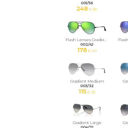
001/56
248
€ 89
Flash Lenses Gradient Medium
002/4J
178
€ 40
Gradient Medium
Gr
003/32
115
€ 23
Gradient Large
Gr
004/71