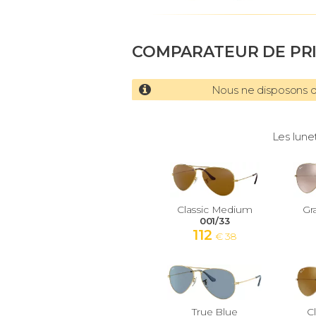
COMPARATEUR DE PR
Nous ne disposons d'
Les lune
Classic Medium
Gr
001/33
112
€ 38
True Blue
C