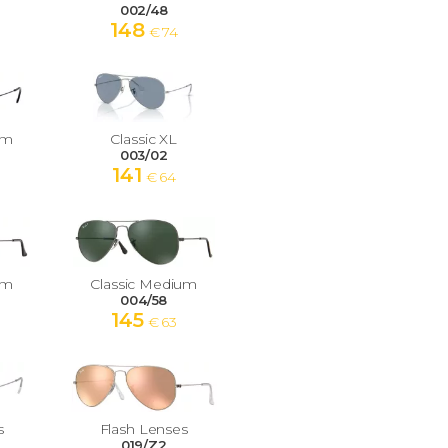
002/48
148
€ 74
um
Classic XL
003/02
141
€ 64
um
Classic Medium
004/58
145
€ 63
s
Flash Lenses
019/Z2